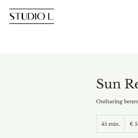
Sun R
Ontharing benen
55
euro
45 min.
4
€ 5
5