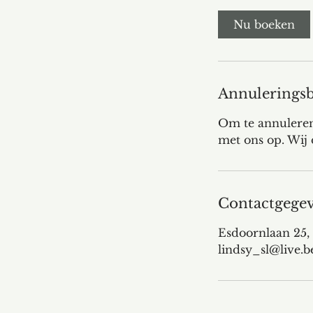
m
i
Nu boeken
n
.
Annuleringsb
Om te annuleren 
met ons op. Wij 
Contactgege
Esdoornlaan 25,
lindsy_sl@live.b