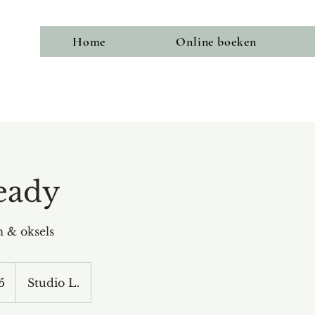
Home
Online boeken
eady
 & oksels
5
Studio L.